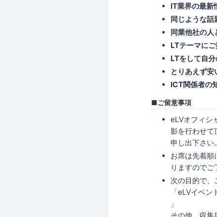
IT業界の最
同じような話
同業他社の人
LTテーマに
LTをして自
とりあえず安
ICT関係者
■ご留意事項
eLVオフィ
影を行わせて
申し出下さい
お席は先着順
りますのでご
次の目的で、
「eLVイベ
」
その他、収集