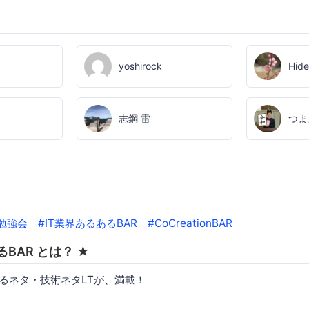
yoshirock
Hide
志鋼 雷
つま
V勉強会 #IT業界あるあるBAR #CoCreationBAR
るBAR とは？ ★
あるネタ・技術ネタLTが、満載！