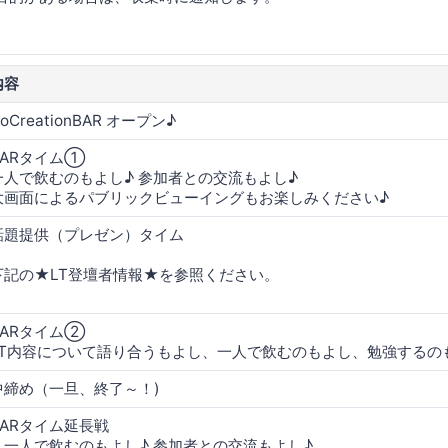
内容
oCreationBAR オープン♪
BARタイム①
一人で飲むのもよし♪ 参加者との交流もよし♪
大画面によるパブリックビューイングもお楽しみください♪
話題提供（プレゼン）タイム
下記の★LT登壇者情報★を参照ください。
BARタイム②
LT内容について語り合うもよし、一人で飲むのもよし、勉強する
中締め（一旦、終了～！)
BARタイム延長戦
一人で飲むのもよし♪ 参加者との交流もよし♪