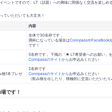
イベントですので、LT（話題）への興味に関係なく交流を楽しめ
っていただいても大丈夫！
内容
全体で30名枠です 。
満杯になっている場合は
Connpass
や
FaceBook
です！
5名枠です 。下掲の「★ LT希望者へのお願い」
Connpassのサイトから
お申込みください
2名枠です
み物1本プレゼ
Connpassのサイトから
お申込みください
（飲み物を出したり、積極的に交流いただいたり
の場です！