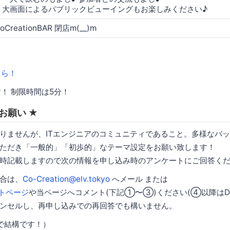
大画面によるパブリックビューイングもお楽しみください♪
oCreationBAR 閉店m(__)m
ちら！
！ 制限時間は5分！
へのお願い ★
りませんが、ITエンジニアのコミュニティであること。多様なバ
ただき「一般的」「初歩的」なテーマ設定をお願い致します！
時記載しますので次の情報を申し込み時のアンケートにご回答く
合は、
Co-Creation@elv.tokyo
へメール または
トページ
や当ページへコメント(下記①〜③)ください(④以降はD
ンセルし、再申し込みでの再回答でも構いません。
で結構です！）